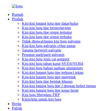
Rumah
Produk
Kisi-kisi batang baja tipe datar/halus
Kisi-kisi baja tipe bergerigi/gigi
Kisi-kisi baja tipe ujung tertutup
Kisi-kisi baja tipe ujung terbuka
Tidak dirawat/tanpa kisi baja galvanis
Kisi-kisi baja galvanis celup panas
Tangga berjeruji galvanis
Penutup parit/parit galvanis
Kisi-kisi baja jenis cat semprot
Kisi-kisi baja tahan karat SS316/SS304
Kisi-kisi baja bahan paduan aluminium
Kisi-kisi batang baja tipe terkunci tekan
Kisi-kisi batang baja tipe majemuk
Kisi-kisi baja tipe bentuk khusus
Kisi-kisi batang baja tipe I dengan bobot ringan
Kisi-kisi batang baja tipe tugas berat
Kisi baja fiberglass FRP
Klem/klip untuk kisi baja
Berita
Pabrik