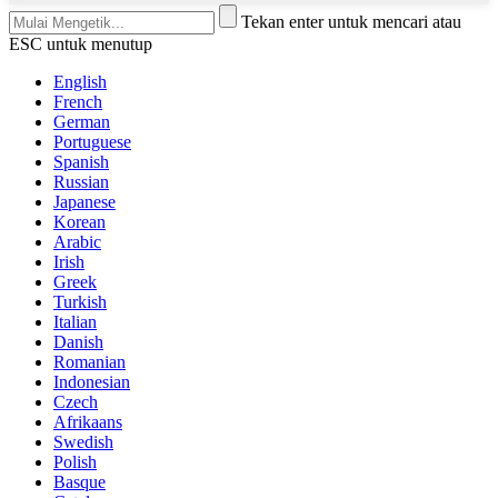
Tekan enter untuk mencari atau
ESC untuk menutup
English
French
German
Portuguese
Spanish
Russian
Japanese
Korean
Arabic
Irish
Greek
Turkish
Italian
Danish
Romanian
Indonesian
Czech
Afrikaans
Swedish
Polish
Basque