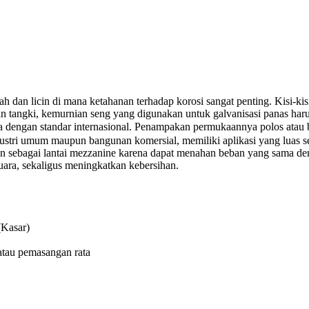
ah dan licin di mana ketahanan terhadap korosi sangat penting. Kisi-kis
an tangki, kemurnian seng yang digunakan untuk galvanisasi panas har
engan standar internasional. Penampakan permukaannya polos atau b
ndustri umum maupun bangunan komersial, memiliki aplikasi yang luas s
unakan sebagai lantai mezzanine karena dapat menahan beban yang sama de
suara, sekaligus meningkatkan kebersihan.
(Kasar)
 atau pemasangan rata