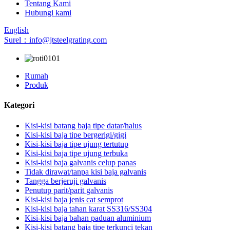
Tentang Kami
Hubungi kami
English
Surel：info@jtsteelgrating.com
Rumah
Produk
Kategori
Kisi-kisi batang baja tipe datar/halus
Kisi-kisi baja tipe bergerigi/gigi
Kisi-kisi baja tipe ujung tertutup
Kisi-kisi baja tipe ujung terbuka
Kisi-kisi baja galvanis celup panas
Tidak dirawat/tanpa kisi baja galvanis
Tangga berjeruji galvanis
Penutup parit/parit galvanis
Kisi-kisi baja jenis cat semprot
Kisi-kisi baja tahan karat SS316/SS304
Kisi-kisi baja bahan paduan aluminium
Kisi-kisi batang baja tipe terkunci tekan