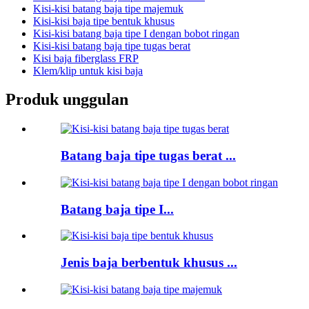
Kisi-kisi batang baja tipe majemuk
Kisi-kisi baja tipe bentuk khusus
Kisi-kisi batang baja tipe I dengan bobot ringan
Kisi-kisi batang baja tipe tugas berat
Kisi baja fiberglass FRP
Klem/klip untuk kisi baja
Produk unggulan
Batang baja tipe tugas berat ...
Batang baja tipe I...
Jenis baja berbentuk khusus ...