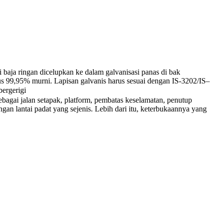
i baja ringan dicelupkan ke dalam galvanisasi panas di bak
us 99,95% murni. Lapisan galvanis harus sesuai dengan IS-3202/IS–
ergerigi
ebagai jalan setapak, platform, pembatas keselamatan, penutup
ngan lantai padat yang sejenis. Lebih dari itu, keterbukaannya yang