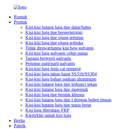
Rumah
Produk
Kisi-kisi batang baja tipe datar/halus
Kisi-kisi baja tipe bergerigi/gigi
Kisi-kisi baja tipe ujung tertutup
Kisi-kisi baja tipe ujung terbuka
Tidak dirawat/tanpa kisi baja galvanis
Kisi-kisi baja galvanis celup panas
Tangga berjeruji galvanis
Penutup parit/parit galvanis
Kisi-kisi baja jenis cat semprot
Kisi-kisi baja tahan karat SS316/SS304
Kisi-kisi baja bahan paduan aluminium
Kisi-kisi batang baja tipe terkunci tekan
Kisi-kisi batang baja tipe majemuk
Kisi-kisi baja tipe bentuk khusus
Kisi-kisi batang baja tipe I dengan bobot ringan
Kisi-kisi batang baja tipe tugas berat
Kisi baja fiberglass FRP
Klem/klip untuk kisi baja
Berita
Pabrik