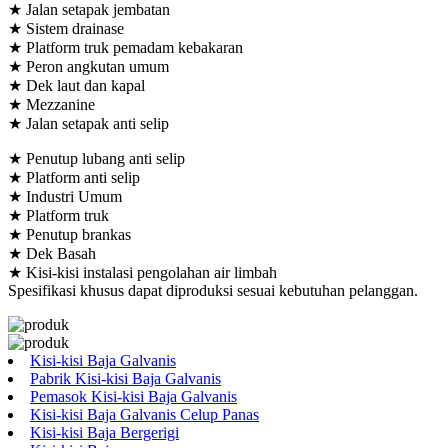
★ Jalan setapak jembatan
★ Sistem drainase
★ Platform truk pemadam kebakaran
★ Peron angkutan umum
★ Dek laut dan kapal
★ Mezzanine
★ Jalan setapak anti selip
★ Penutup lubang anti selip
★ Platform anti selip
★ Industri Umum
★ Platform truk
★ Penutup brankas
★ Dek Basah
★ Kisi-kisi instalasi pengolahan air limbah
Spesifikasi khusus dapat diproduksi sesuai kebutuhan pelanggan.
Kisi-kisi Baja Galvanis
Pabrik Kisi-kisi Baja Galvanis
Pemasok Kisi-kisi Baja Galvanis
Kisi-kisi Baja Galvanis Celup Panas
Kisi-kisi Baja Bergerigi