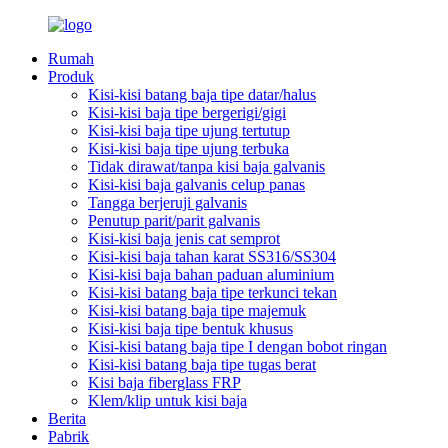
Rumah
Produk
Kisi-kisi batang baja tipe datar/halus
Kisi-kisi baja tipe bergerigi/gigi
Kisi-kisi baja tipe ujung tertutup
Kisi-kisi baja tipe ujung terbuka
Tidak dirawat/tanpa kisi baja galvanis
Kisi-kisi baja galvanis celup panas
Tangga berjeruji galvanis
Penutup parit/parit galvanis
Kisi-kisi baja jenis cat semprot
Kisi-kisi baja tahan karat SS316/SS304
Kisi-kisi baja bahan paduan aluminium
Kisi-kisi batang baja tipe terkunci tekan
Kisi-kisi batang baja tipe majemuk
Kisi-kisi baja tipe bentuk khusus
Kisi-kisi batang baja tipe I dengan bobot ringan
Kisi-kisi batang baja tipe tugas berat
Kisi baja fiberglass FRP
Klem/klip untuk kisi baja
Berita
Pabrik