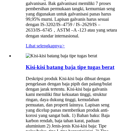
galvanisasi. Bak galvanisasi memiliki 7 proses
pembersihan permukaan tangki, kemurnian seng
yang digunakan untuk galvanisasi panas harus
99,95% murni. Lapisan galvanis harus sesuai
dengan IS-3202/IS–4759 / IS–2629/IS –
2633/IS–6745，ASTM –A -123 atau yang setara
dengan standar internasional.
Lihat selengkapnya
>
Kisi-kisi batang baja tipe tugas berat
Deskripsi produk Kisi-kisi baja dibuat dengan
pengelasan dengan baja pipih dan palang/bulat
dengan jarak tertentu. Kisi-kisi baja galvanis
kami memiliki fitur kekuatan tinggi, struktur
ringan, daya dukung tinggi, kemudahan
pemuatan, dan properti lainnya. Lapisan seng
yang dicelup panas memberikan produk anti-
korosi yang sangat baik. 1) Bahan baku: Baja
karbon rendah, baja tahan karat, paduan
aluminium 2) Jenis-jenis Kisi-kisi baja: Tipe