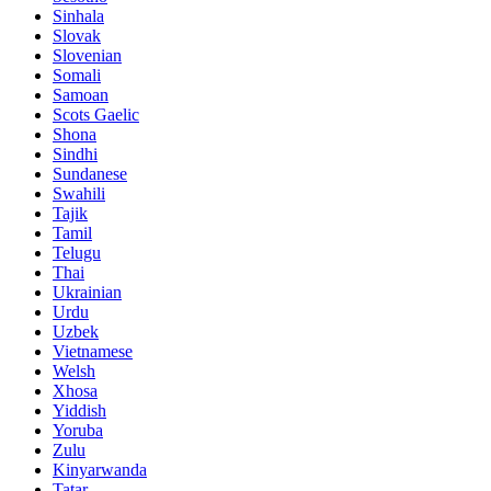
Sinhala
Slovak
Slovenian
Somali
Samoan
Scots Gaelic
Shona
Sindhi
Sundanese
Swahili
Tajik
Tamil
Telugu
Thai
Ukrainian
Urdu
Uzbek
Vietnamese
Welsh
Xhosa
Yiddish
Yoruba
Zulu
Kinyarwanda
Tatar