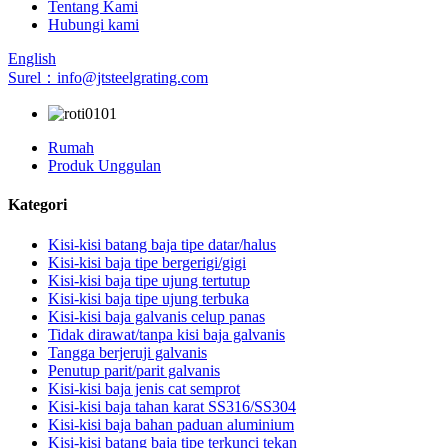
Tentang Kami
Hubungi kami
English
Surel：info@jtsteelgrating.com
Rumah
Produk Unggulan
Kategori
Kisi-kisi batang baja tipe datar/halus
Kisi-kisi baja tipe bergerigi/gigi
Kisi-kisi baja tipe ujung tertutup
Kisi-kisi baja tipe ujung terbuka
Kisi-kisi baja galvanis celup panas
Tidak dirawat/tanpa kisi baja galvanis
Tangga berjeruji galvanis
Penutup parit/parit galvanis
Kisi-kisi baja jenis cat semprot
Kisi-kisi baja tahan karat SS316/SS304
Kisi-kisi baja bahan paduan aluminium
Kisi-kisi batang baja tipe terkunci tekan