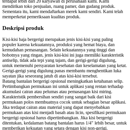
terdapat lebih dari 20 karyawan di perusahaan kami. Kami
mendirikan toko penjualan, ruang pamer, dan gudang produk.
Sementara itu, kami mendaftarkan merek kami sendiri. Kami telah
memperketat pemeriksaan kualitas produk.
Deskripsi produk
Kisi-kisi baja bergerigi merupakan jenis kisi-kisi yang paling
populer karena kekuatannya, produksi yang hemat biaya, dan
kemudahan pemasangan. Selain kekuatannya yang tinggi dan
bobotnya yang ringan, jenis kisi-kisi ini juga memiliki karakteristik
antiselip, tidak ada tepi yang tajam, dan gerigi-gerigi digulung,
untuk memenuhi persyaratan kesehatan dan keselamatan yang ketat.
Gerigi-gerigi yang digulung panas membantu menghentikan luka
sayatan jika seseorang jatuh di atas kisi-kisi tersebut.
Batang bantalan bergerigi opsional meningkatkan ketahanan selip.
Pertimbangkan permukaan ini untuk aplikasi yang rentan terhadap
akumulasi cairan atau pelumas atau pemasangan kisi miring.
Karakteristik pembersihan sendiri yang sangat baik dari kisi
permukaan polos membuatnya cocok untuk sebagian besar aplikasi.
Jika terdapat cairan atau material yang dapat menyebabkan
permukaan atas kisi menjadi basah atau licin, spesifikasi permukaan
bergerigi opsional harus dipertimbangkan. Jika kisi bergerigi
ditentukan, kedalaman batang bantalan harus 1/4″ lebih besar, untuk
memberikan kekuatan yang setara dengan kisi non-gerigi.