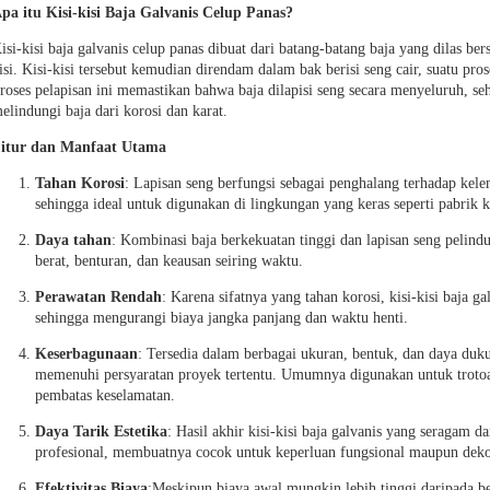
pa itu Kisi-kisi Baja Galvanis Celup Panas?
isi-kisi baja galvanis celup panas dibuat dari batang-batang baja yang dilas b
isi. Kisi-kisi tersebut kemudian direndam dalam bak berisi seng cair, suatu pros
roses pelapisan ini memastikan bahwa baja dilapisi seng secara menyeluruh, s
elindungi baja dari korosi dan karat.
itur dan Manfaat Utama
Tahan Korosi
: Lapisan seng berfungsi sebagai penghalang terhadap kel
sehingga ideal untuk digunakan di lingkungan yang keras seperti pabrik ki
Daya tahan
: Kombinasi baja berkekuatan tinggi dan lapisan seng peli
berat, benturan, dan keausan seiring waktu.
Perawatan Rendah
: Karena sifatnya yang tahan korosi, kisi-kisi baja
sehingga mengurangi biaya jangka panjang dan waktu henti.
Keserbagunaan
: Tersedia dalam berbagai ukuran, bentuk, dan daya dukun
memenuhi persyaratan proyek tertentu. Umumnya digunakan untuk trotoar
pembatas keselamatan.
Daya Tarik Estetika
: Hasil akhir kisi-kisi baja galvanis yang seragam
profesional, membuatnya cocok untuk keperluan fungsional maupun dekor
Efektivitas Biaya
:Meskipun biaya awal mungkin lebih tinggi daripada be