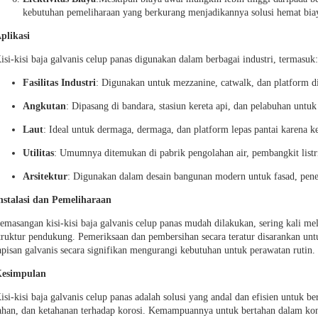
kebutuhan pemeliharaan yang berkurang menjadikannya solusi hemat bia
plikasi
isi-kisi baja galvanis celup panas digunakan dalam berbagai industri, termasuk:
Fasilitas Industri
: Digunakan untuk mezzanine, catwalk, dan platform d
Angkutan
: Dipasang di bandara, stasiun kereta api, dan pelabuhan untuk 
Laut
: Ideal untuk dermaga, dermaga, dan platform lepas pantai karena ke
Utilitas
: Umumnya ditemukan di pabrik pengolahan air, pembangkit listr
Arsitektur
: Digunakan dalam desain bangunan modern untuk fasad, pene
nstalasi dan Pemeliharaan
emasangan kisi-kisi baja galvanis celup panas mudah dilakukan, sering kali mel
truktur pendukung. Pemeriksaan dan pembersihan secara teratur disarankan un
apisan galvanis secara signifikan mengurangi kebutuhan untuk perawatan rutin.
esimpulan
isi-kisi baja galvanis celup panas adalah solusi yang andal dan efisien untuk 
ahan, dan ketahanan terhadap korosi. Kemampuannya untuk bertahan dalam kon