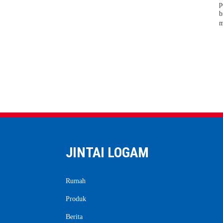
p
Persyaratan proses untuk kisi
baja galvanis celup panas
b
m
JINTAI LOGAM
Rumah
Produk
Berita