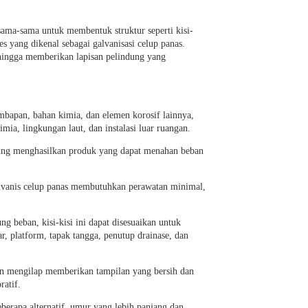
ersama-sama untuk membentuk struktur seperti kisi-
es yang dikenal sebagai galvanisasi celup panas.
ehingga memberikan lapisan pelindung yang
embapan, bahan kimia, dan elemen korosif lainnya,
mia, lingkungan laut, dan instalasi luar ruangan.
ndung menghasilkan produk yang dapat menahan beban
 galvanis celup panas membutuhkan perawatan minimal,
g beban, kisi-kisi ini dapat disesuaikan untuk
, platform, tapak tangga, penutup drainase, dan
 dan mengilap memberikan tampilan yang bersih dan
atif.
berapa alternatif, umur yang lebih panjang dan