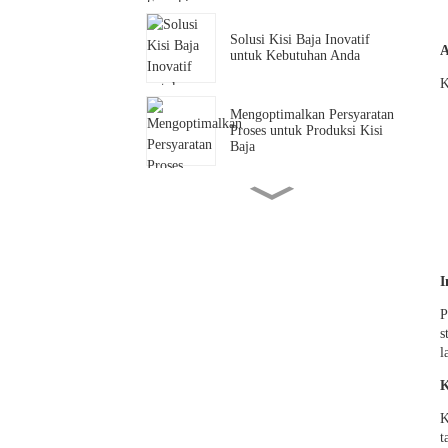
Solusi Kisi Baja Inovatif
A
untuk Kebutuhan Anda
K
Mengoptimalkan Persyaratan
Proses untuk Produksi Kisi
Baja
Pengenalan Kisi Baja
Galvanis Celup Panas
Dijelaskan
I
Apa itu kisi baja galvanis
celup panas?
P
s
l
Produsen Kisi-kisi Baja
K
Galvanis Celup Panas
K
t