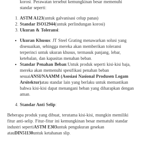
korosi. Perawatan tersebut kemungkinan besar memenuhi
standar seperti:
ASTM A123
(untuk galvanisasi celup panas)
Standar ISO12944
(untuk perlindungan korosi)
Ukuran & Toleransi
:
Ukuran Khusus
: JT Steel Grating menawarkan solusi yang
disesuaikan, sehingga mereka akan memberikan toleransi
terperinci untuk ukuran khusus, termasuk panjang, lebar,
ketebalan, dan kapasitas menahan beban.
Standar Penahan Beban
:Untuk produk seperti kisi-kisi baja,
mereka akan memenuhi spesifikasi penahan beban
sesuai
ANSI/NAAMM (Asosiasi Nasional Produsen Logam
Arsitektur)
atau standar lain yang berlaku untuk memastikan
bahwa kisi-kisi dapat menangani beban yang diharapkan dengan
aman.
Standar Anti Selip
:
Beberapa produk yang dibuat, terutama kisi-kisi, mungkin memiliki
fitur anti-selip. Fitur-fitur ini kemungkinan besar mematuhi standar
industri seperti
ASTM E303
untuk pengukuran gesekan
atau
DIN51130
untuk ketahanan slip.