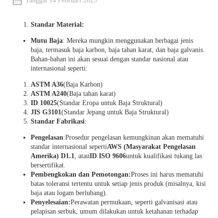
Tanggal 14 Februari 2025
Standar Material:
Mutu Baja
: Mereka mungkin menggunakan berbagai jenis
baja, termasuk baja karbon, baja tahan karat, dan baja galvanis.
Bahan-bahan ini akan sesuai dengan standar nasional atau
internasional seperti:
ASTM A36
(Baja Karbon)
ASTM A240
(Baja tahan karat)
ID 10025
(Standar Eropa untuk Baja Struktural)
JIS G3101
(Standar Jepang untuk Baja Struktural)
Standar Fabrikasi
:
Pengelasan
:Prosedur pengelasan kemungkinan akan mematuhi
standar internasional seperti
AWS (Masyarakat Pengelasan
Amerika) D1.1
, atau
ID ISO 9606
untuk kualifikasi tukang las
bersertifikat.
Pembengkokan dan Pemotongan:
Proses ini harus mematuhi
batas toleransi tertentu untuk setiap jenis produk (misalnya, kisi
baja atau logam berlubang).
Penyelesaian:
Perawatan permukaan, seperti galvanisasi atau
pelapisan serbuk, umum dilakukan untuk ketahanan terhadap