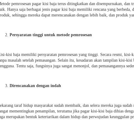
etode pemrosesan pagar kisi baja terus ditingkatkan dan disempurnakan, dan tra
aik. Hanya saja berbagai jenis pagar kisi baja memiliki rencana yang berbeda,
roduk, sehingga mereka dapat merencanakan dengan lebih baik, dan produk ya
Persyaratan tinggi untuk metode pemrosesan
isi-kisi baja memiliki persyaratan pemrosesan yang tinggi. Secara resmi, kisi
anpa masalah setelah pemasangan. Selain itu, kesadaran akan tampilan kisi-kisi
engguna. Tentu saja, fungsinya juga sangat menonjol, dan pemasangannya seder
Direncanakan dengan indah
ekarang taraf hidup masyarakat sudah membaik, dan selera mereka juga sudah m
angat mementingkan penampilan, terutama jika pagar kisi-kisi baja dihias dengan
uga merupakan bentuk ketertarikan dalam hidup dan perwujudan keunggulan p