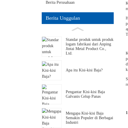
Berita Perusahaan
K
m
Berita Unggulan
H
p
a
T
Standar produk untuk produk
logam fabrikasi dari Anping
Jintai Metal Product Co.,
K
Ltd.
p
d
k
Apa itu Kisi-kisi Baja?
S
r
Pengantar Kisi-kisi Baja
Galvanis Celup Panas
1
Mengapa Kisi-kisi Baja
Semakin Populer di Berbagai
Industri