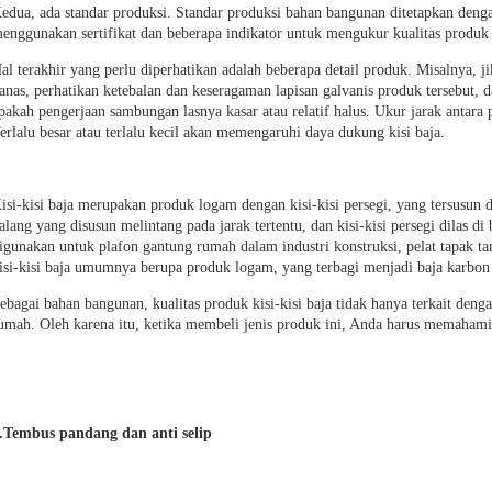
edua, ada standar produksi. Standar produksi bahan bangunan ditetapkan denga
enggunakan sertifikat dan beberapa indikator untuk mengukur kualitas produk
al terakhir yang perlu diperhatikan adalah beberapa detail produk. Misalnya, 
anas, perhatikan ketebalan dan keseragaman lapisan galvanis produk tersebut, 
pakah pengerjaan sambungan lasnya kasar atau relatif halus. Ukur jarak antara 
erlalu besar atau terlalu kecil akan memengaruhi daya dukung kisi baja.
isi-kisi baja merupakan produk logam dengan kisi-kisi persegi, yang tersusun 
alang yang disusun melintang pada jarak tertentu, dan kisi-kisi persegi dilas di
igunakan untuk plafon gantung rumah dalam industri konstruksi, pelat tapak tan
isi-kisi baja umumnya berupa produk logam, yang terbagi menjadi baja karbon 
ebagai bahan bangunan, kualitas produk kisi-kisi baja tidak hanya terkait dengan
umah. Oleh karena itu, ketika membeli jenis produk ini, Anda harus memahami
.Tembus pandang dan anti selip