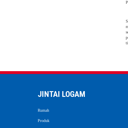
P
Persyaratan proses untuk kisi
baja galvanis celup panas
S
m
s
p
t
JINTAI LOGAM
Rumah
Produk