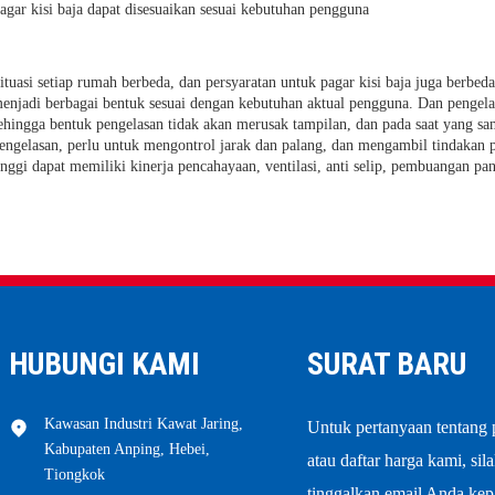
agar kisi baja dapat disesuaikan sesuai kebutuhan pengguna
ituasi setiap rumah berbeda, dan persyaratan untuk pagar kisi baja juga berbeda.
enjadi berbagai bentuk sesuai dengan kebutuhan aktual pengguna. Dan penge
ehingga bentuk pengelasan tidak akan merusak tampilan, dan pada saat yang sa
engelasan, perlu untuk mengontrol jarak dan palang, dan mengambil tindakan p
inggi dapat memiliki kinerja pencahayaan, ventilasi, anti selip, pembuangan pa
HUBUNGI KAMI
SURAT BARU
Kawasan Industri Kawat Jaring,
Untuk pertanyaan tentang
Kabupaten Anping, Hebei,
atau daftar harga kami, sil
Tiongkok
tinggalkan email Anda ke