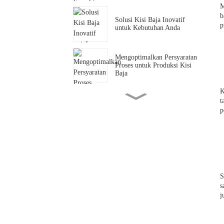
M
b
Solusi Kisi Baja Inovatif
p
untuk Kebutuhan Anda
Mengoptimalkan Persyaratan
Proses untuk Produksi Kisi
Baja
K
Pengenalan Kisi Baja
t
Galvanis Celup Panas
p
Dijelaskan
Apa itu kisi baja galvanis
celup panas?
S
s
Produsen Kisi-kisi Baja
Galvanis Celup Panas
j